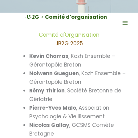
Aller
au
JB2G
JB2G
>
Comité d’organisation
contenu
Journées Bretonnes
Comité d'Organisation
JB2G 2025
Kevin Charras
, Kozh Ensemble –
Gérontopôle Breton
Nolwenn Gueguen
, Kozh Ensemble –
Gérontopôle Breton
Rémy Thirion
, Société Bretonne de
Gériatrie
Pierre-Yves Malo
, Association
Psychologie & Vieillissement
Nicolas Gallay
, GCSMS Comète
Bretagne