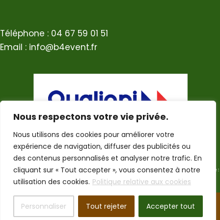
Téléphone : 04 67 59 01 51
Email : info@b4event.fr
Nous respectons votre vie privée.
Nous utilisons des cookies pour améliorer votre
expérience de navigation, diffuser des publicités ou
des contenus personnalisés et analyser notre trafic. En
cliquant sur « Tout accepter », vous consentez à notre
utilisation des cookies.
Politique relative aux cookies
Personnaliser
Tout rejeter
Accepter tout
Copyright © 2026 JB2G -
Mentions légales
-
RGPD
-
CGV